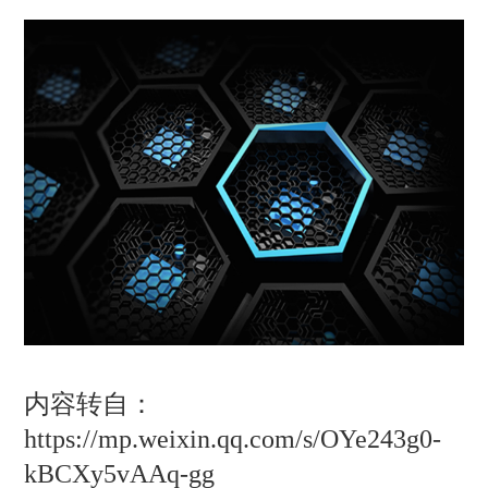
内容转自：
https://mp.weixin.qq.com/s/OYe243g0-
kBCXy5vAAq-gg