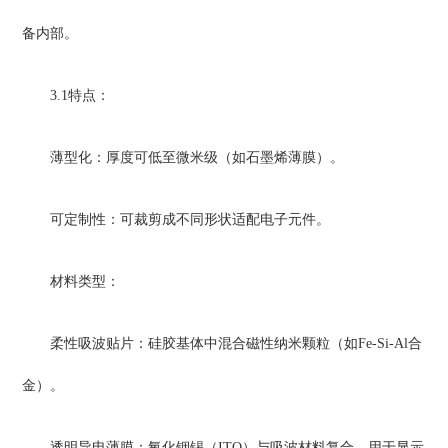
备内部。
3.1特点：
薄型化：厚度可低至微米级（如石墨烯薄膜）。
可定制性：可裁剪成不同形状适配电子元件。
材料类型：
柔性吸波贴片：硅胶基体中混合磁性纳米颗粒（如Fe-Si-Al合
金）。
透明导电薄膜：氧化铟锡（ITO）与吸波材料复合，用于显示