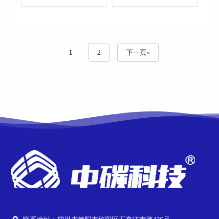
1
2
下一页»