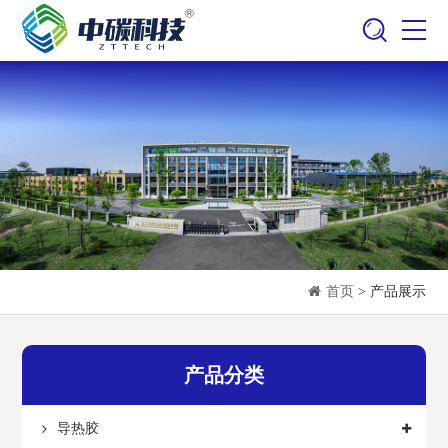
首页
> 产品展示
产品分类
导热胶