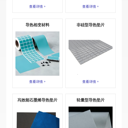
查看详情 +
查看详情 +
导热相变材料
非硅型导热垫片
查看详情 +
查看详情 +
高效能石墨烯导热垫片
轻量型导热垫片