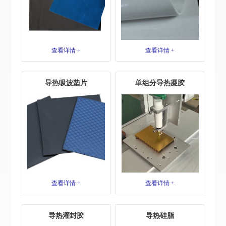
查看详情 +
查看详情 +
导热吸波垫片
单组分导热凝胶
查看详情 +
查看详情 +
导热灌封胶
导热硅脂